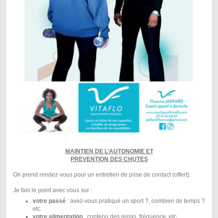
MAINTIEN DE L’AUTONOMIE ET
PREVENTION DES CHUTES
On prend rendez-vous pour un entretien de prise de contact (offert).
Je fais le point avec vous sur :
votre passé
: avez-vous pratiqué un sport ?, combien de temps ?
etc.
votre alimentation
: contenu des repas, fréquence, etc.